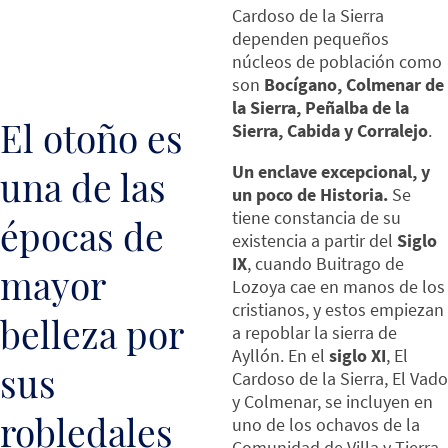
Cardoso de la Sierra
dependen pequeños
núcleos de población como
son
Bocígano, Colmenar de
la Sierra, Peñalba de la
El otoño es
Sierra, Cabida y Corralejo
.
Un enclave excepcional, y
una de las
un poco de Historia.
Se
tiene constancia de su
épocas de
existencia a partir del
Siglo
IX
, cuando Buitrago de
mayor
Lozoya cae en manos de los
cristianos, y estos empiezan
belleza por
a repoblar la sierra de
Ayllón. En el
siglo XI
, El
sus
Cardoso de la Sierra, El Vado
y Colmenar, se incluyen en
robledales
uno de los ochavos de la
Comunidad de Villa y Tierra