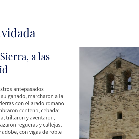
lvidada
Sierra, a las
id
estros antepasados
n su ganado, marcharon a la
tierras con el arado romano
embraron centeno, cebada;
a, trillaron y aventaron;
razaron regueras y callejas,
 adobe, con vigas de roble
.